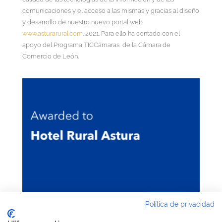
comunicaciones y el acceso a las mismas y gracias al diseño
y desarrollo de nuestro nuevo portal web
www.asturarural.com
. 2021. Para ello ha contado con el
apoyo del Programa TICCámaras de la Cámara de
Comercio de León.
Política de privacidad